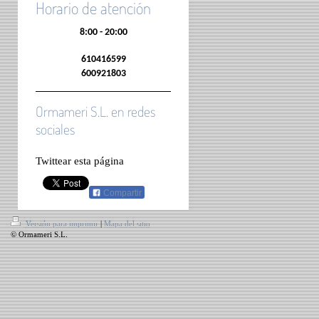
Horario de atención
8:00 - 20:00
610416599
600921803
Ormameri S.L. en redes
sociales
Twittear esta página
Compartir
Versión para imprimir
|
Mapa del sitio
© Ormameri S.L.