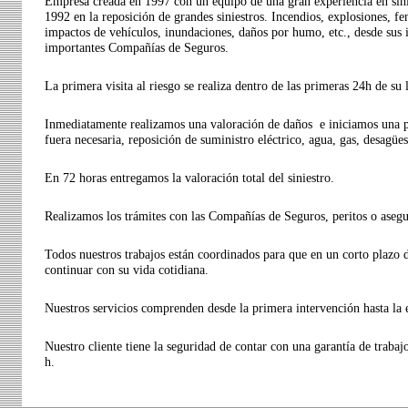
Empresa creada en 1997 con un equipo de una gran experiencia en sin
1992 en la reposición de grandes siniestros. Incendios, explosiones, 
impactos de vehículos, inundaciones, daños por humo, etc., desde sus
importantes Compañías de Seguros.
La primera visita al riesgo se realiza dentro de las primeras 24h de su
Inmediatamente realizamos una valoración de daños e iniciamos una pr
fuera necesaria, reposición de suministro eléctrico, agua, gas, desagües
En 72 horas entregamos la valoración total del siniestro.
Realizamos los trámites con las Compañías de Seguros, peritos o asegu
Todos nuestros trabajos están coordinados para que en un corto plazo
continuar con su vida cotidiana.
Nuestros servicios comprenden desde la primera intervención hasta la e
Nuestro cliente tiene la seguridad de contar con una garantía de trabajo 
h.