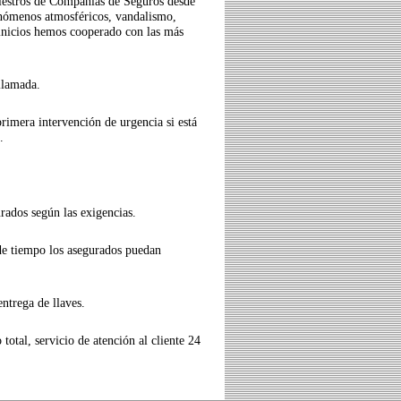
iestros de Compañías de Seguros desde
fenómenos atmosféricos, vandalismo,
 inicios hemos cooperado con las más
 llamada.
imera intervención de urgencia si está
.
rados según las exigencias.
 de tiempo los asegurados puedan
ntrega de llaves.
total, servicio de atención al cliente 24