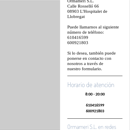
Ormameri S.L.
Calle Rosselló 66
08903 L'Hospitalet de
Llobregat
Puede llamarnos al siguiente
número de teléfono:
610416599
600921803
Si lo desea, también puede
ponerse en contacto con
nosotros a través de
nuestro
formulario
.
Horario de atención
8:00 - 20:00
610416599
600921803
Ormameri S.L. en redes