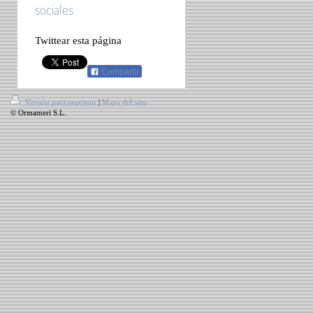
sociales
Twittear esta página
Compartir
Versión para imprimir
|
Mapa del sitio
© Ormameri S.L.